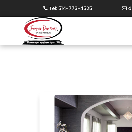
Tel: 514-773-4525
d