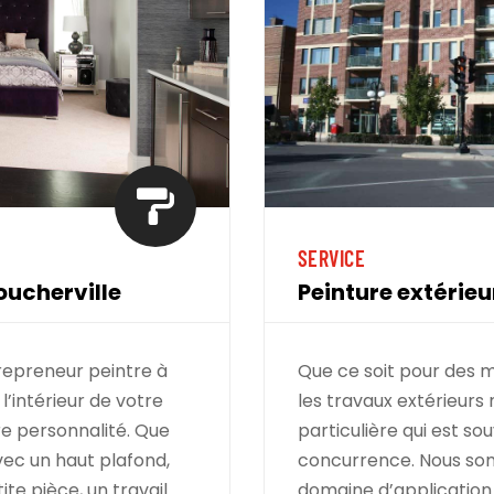

SERVICE
oucherville
Peinture extérieu
repreneur peintre à
Que ce soit pour des m
l’intérieur de votre
les travaux extérieurs
re personnalité. Que
particulière qui est so
vec un haut plafond,
concurrence. Nous som
ite pièce, un travail
domaine d’application 