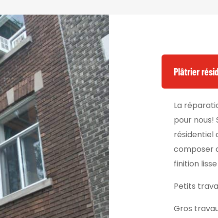
Plâtrier rés
La réparati
pour nous! 
résidentie
composer av
finition lis
Petits trava
Gros trava